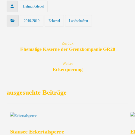
Helmut Gleuel
2010-2019
Eckertal
Landschaften
Zurück
Ehemalige Kaserne der Grenzkompanie GR20
Weiter
Eckerquerung
ausgesuchte Beiträge
Stausee Eckertalsperre
E