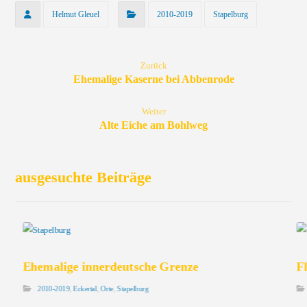
Helmut Gleuel
2010-2019
Stapelburg
Zurück
Ehemalige Kaserne bei Abbenrode
Weiter
Alte Eiche am Bohlweg
ausgesuchte Beiträge
Ehemalige innerdeutsche Grenze
F
2010-2019
,
Eckertal
,
Orte
,
Stapelburg