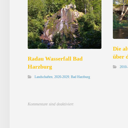
Die a
über 
Radau Wasserfall Bad
Harzburg
2010
Landschaften
,
2020-2029
,
Bad Harzburg
Kommentare sind deaktiviert