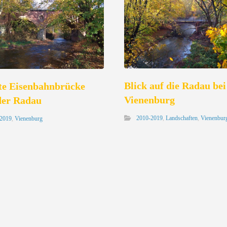
Blick auf die Radau bei
lte Eisenbahnbrücke
Vienenburg
der Radau
2010-2019
,
Landschaften
,
Vienenbur
-2019
,
Vienenburg