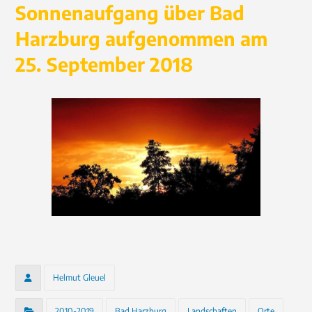
Sonnenaufgang über Bad
Harzburg aufgenommen am
25. September 2018
Helmut Gleuel
2010-2019
Bad Harzburg
Landschaften
Orte