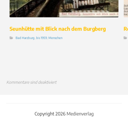
Seunhütte mit Blick nach dem Burgberg
R
Bad Harzburg
,
bis 1959
,
Menschen
Kommentare sind deaktiviert
Copyright 2026
Medienverlag