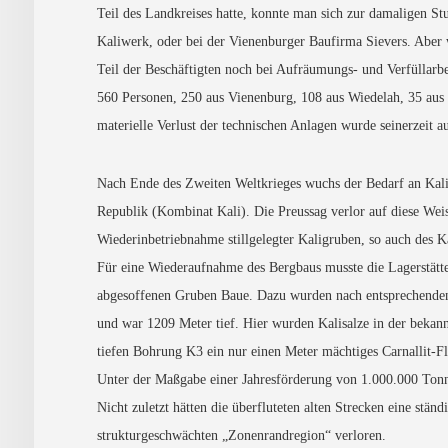
Teil des Landkreises hatte, konnte man sich zur damaligen St
Kaliwerk, oder bei der Vienenburger Baufirma Sievers. Aber 
Teil der Beschäftigten noch bei Aufräumungs- und Verfüllarb
560 Personen, 250 aus Vienenburg, 108 aus Wiedelah, 35 aus
materielle Verlust der technischen Anlagen wurde seinerzeit a
Nach Ende des Zweiten Weltkrieges wuchs der Bedarf an Kal
Republik (Kombinat Kali). Die Preussag verlor auf diese We
Wiederinbetriebnahme stillgelegter Kaligruben, so auch des 
Für eine Wiederaufnahme des Bergbaus musste die Lagerstätte 
abgesoffenen Gruben Baue. Dazu wurden nach entsprechenden 
und war 1209 Meter tief. Hier wurden Kalisalze in der beka
tiefen Bohrung K3 ein nur einen Meter mächtiges Carnallit-F
Unter der Maßgabe einer Jahresförderung von 1.000.000 Tonne
Nicht zuletzt hätten die überfluteten alten Strecken eine st
strukturgeschwächten „Zonenrandregion“ verloren.