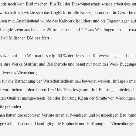
unde noch kein Bild machen. Ein Teil der Einwohnerschaft wurde arbeitslos, ei
wirtschaftlich wirkte sich das Unglück für alle Kreise, besonders für Gewerb
eiten mit. Anschließend wurde das Kaliwerk liquidiert und die Tagesanlagen au
 Lengde, zehn aus Beuchte, 29 Immenrode und 117 aus Weddingen. 45 Jahre dau
uf 40 Millionen DM beziffert.
isalzen auf dem Weltmarkt stetig. 60 % der deutschen Kaliwerke lagen auf d
ise ihre Werke Staßfurt und Bleicherode und besaß nur noch das Werk Bugging
Kaliwerkes Vienenburg.
für die Betrachtung der Wirtschaftlichkeit neu bewertet werden. Infrage kamen
Vorarbeiten in den Jahren 1952 bis 1954 insgesamt drei Bohrungen niedergebr
nnten Qualität nachgewiesen. Mit der Bohrung K2 an der Straße von Weddingen
löz gefunden.
n hätten die erbohrten Vorräte einen aufwendigen und kostspieligen Bau minde
ändige Gefahr bedeutet. Damit ging die Euphorie und Hoffnung der Vienenburger