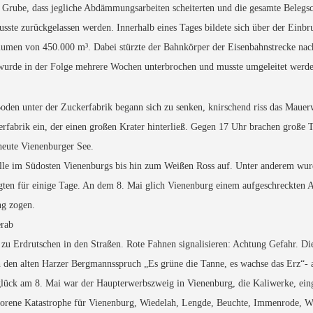
e Grube, dass jegliche Abdämmungsarbeiten scheiterten und die gesamte Belegs
musste zurückgelassen werden. Innerhalb eines Tages bildete sich über der Einbru
umen von 450.000 m³. Dabei stürzte der Bahnkörper der Eisenbahnstrecke nac
r wurde in der Folge mehrere Wochen unterbrochen und musste umgeleitet werd
 Boden unter der Zuckerfabrik begann sich zu senken, knirschend riss das Mauer
rfabrik ein, der einen großen Krater hinterließ. Gegen 17 Uhr brachen große T
 heute Vienenburger See.
älle im Südosten Vienenburgs bis hin zum Weißen Ross auf. Unter anderem wu
gten für einige Tage. An dem 8. Mai glich Vienenburg einem aufgeschreckten 
ng zogen.
erab
zu Erdrutschen in den Straßen. Rote Fahnen signalisieren: Achtung Gefahr. Die
den alten Harzer Bergmannsspruch „Es grüne die Tanne, es wachse das Erz“- a
glück am 8. Mai war der Haupterwerbszweig in Vienenburg, die Kaliwerke, ein
worene Katastrophe für Vienenburg, Wiedelah, Lengde, Beuchte, Immenrode, W