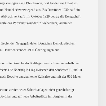
nige verzogen nach Bleicherode, dort fanden sie Arbeit im
e und Handel schwerwiegend aus. Bis Dezember 1930 half ein
f Abbruch verkauft. Im Oktober 1929 betrug die Belegschaft
erte das Wirtschaftswunder in Vienenburg, allein der
em Gebiet der Neugegründeten Deutschen Demokratischen
en. Daher entstanden 1950 Überlegungen zur
 nur die Bereiche der Kalilager westlich und unterhalb der
acht: Die Bohrung K1 lag zwischen den Schächten II und III
 nach Beuchte wurden keine Kalisalze und mit der 865 Meter
stens zweier neuer Schachtanlagen nicht gerechtfertigt.
 Bevölkerung auf neue Arbeitsplätze im Bergbau in der