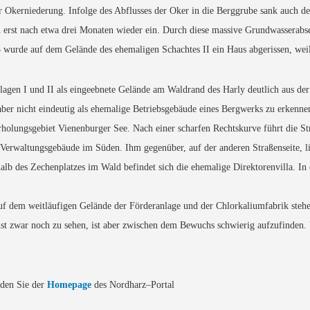
r Okerniederung. Infolge des Abflusses der Oker in die Berggrube sank auch de
ich erst nach etwa drei Monaten wieder ein. Durch diese massive Grundwasser
 wurde auf dem Gelände des ehemaligen Schachtes II ein Haus abgerissen, weil
lagen I und II als eingeebnete Gelände am Waldrand des Harly deutlich aus d
aber nicht eindeutig als ehemalige Betriebsgebäude eines Bergwerks zu erkenne
rholungsgebiet Vienenburger See. Nach einer scharfen Rechtskurve führt die St
 Verwaltungsgebäude im Süden. Ihm gegenüber, auf der anderen Straßenseite, l
alb des Zechenplatzes im Wald befindet sich die ehemalige Direktorenvilla. In
Auf dem weitläufigen Gelände der Förderanlage und der Chlorkaliumfabrik stehe
ist zwar noch zu sehen, ist aber zwischen dem Bewuchs schwierig aufzufinden
inden Sie der
Homepage
des Nordharz–Portal