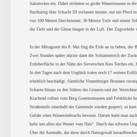
Salzstockes ein. Dabei strömten so große Wassermassen in di
fluchtartig über Schacht III verlassen musste, nur ein Pferd 
von 100 Metern Durchmesser, 30 Metern Tiefe und einem Vol
die Tiefe und die Gleise hingen in der Luft. Der Zugverkeh
In der Mittagszeit des 8. Mai fing die Erde an zu beben, der
Zwei Stunden später stürzte dann der Schlammteich der Zucke
Erdoberfläche in der Nähe des Sieverschen Kies Teiches ein,
In den Tagen nach dem Unglück traten noch 17 weitere Erdf
erheblich beschädigt. Sämtliche Vienenburger Brunnen versie
Scharen hinaus zu den Stätten des Grauens und der Vernichtu
Krachend rollten vom Berg Gesteinsmassen und Felsblöcke h
Straßenteile innerhalb der Gemeinde wurden gesperrt, es kam 
Gefahr eines Wassereinbruchs bewusst. Darum hatte man auch 
halte uns allen das Wasser vom Hals“. Durch das schwere Un
Über die Ausmaße, die diese durch Naturgewalt heraufbesch