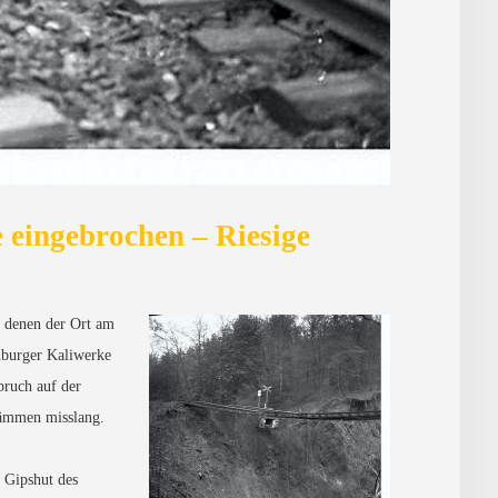
eingebrochen – Riesige
t denen der Ort am
enburger Kaliwerke
bruch auf der
dämmen misslang.
 Gipshut des